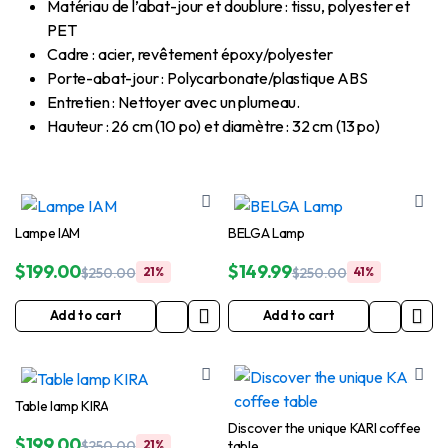
Matériau de l’abat-jour et doublure : tissu, polyester et
PET
Cadre : acier, revêtement époxy/polyester
Porte-abat-jour : Polycarbonate/plastique ABS
Entretien : Nettoyer avec un plumeau.
Hauteur : 26 cm (10 po) et diamètre : 32 cm (13 po)
Lampe IAM
BELGA Lamp
$
199.00
$
149.99
$
250.00
21%
$
250.00
41%
Original
Current
Original
Current
price
price
price
price
Add to cart
Add to cart
was:
is:
was:
is:
$250.00.
$199.00.
$250.00.
$149.99.
Table lamp KIRA
Discover the unique KARI coffee
$
199.00
table
$
250.00
21%