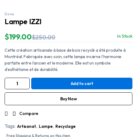
Dovix
Lampe IZZI
$
199.00
$
250.00
In Stock
Original
Current
price
price
Cette création artisanale à base de bois recyclé a été produite à
was:
is:
$250.00.
$199.00.
Montréal. Fabriquée avec soin, cette lampe incarne l’harmonie
parfaite entre l’ancien et le moderne. Elle est un symbole
d’esthétisme et de durabilité.
Add to cart
Lampe
IZZI
quantity
Buy Now
Compare
Tags:
,
,
Artisanat
Lampe
Recyclage
Free Shipping & Returns on this item