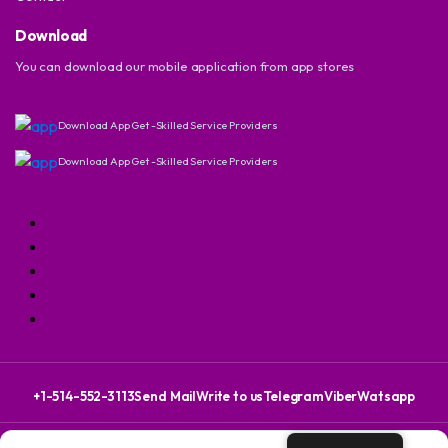
Download
You can download our mobile application from app stores
Download App Get -Skilled Service Providers
Download App Get -Skilled Service Providers
+1-514-552-3113
Send Mail
Write to us
Telegram
Viber
Watsapp
Copyright 2024 © Dovix Corporation. All right reserved. Powered