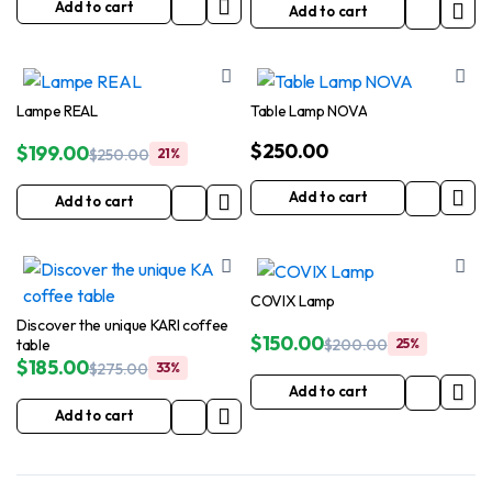
Add to cart
Add to cart
was:
is:
$250.00.
$149.99.
Lampe REAL
Table Lamp NOVA
$
250.00
$
199.00
$
250.00
21%
Original
Current
price
price
Add to cart
Add to cart
was:
is:
$250.00.
$199.00.
COVIX Lamp
Discover the unique KARI coffee
$
150.00
table
$
200.00
25%
Original
Current
$
185.00
$
275.00
33%
price
price
Original
Current
Add to cart
was:
is:
price
price
Add to cart
$200.00.
$150.00.
was:
is:
$275.00.
$185.00.