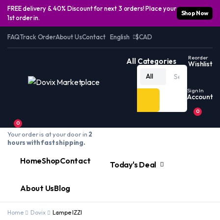
FREE delivery & 40% Discount for next 3 orders! Place your
Shop Now
1st order in.
FAQ
Track Order
About Us
Contact
English
$CAD
Reorder
All Categories
Wishlist
All
Sign In
Account
0
0
Your order is at your door in
2
hours with fast shipping.
Home
Shop
Contact
Today's Deal
About Us
Blog
Home
Dovix
Lampe IZZI